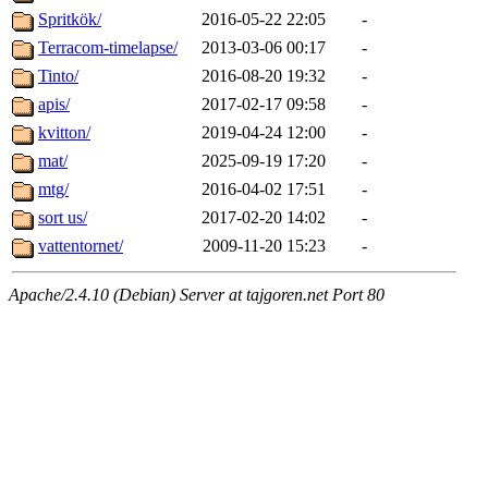
Spritkök/
2016-05-22 22:05
-
Terracom-timelapse/
2013-03-06 00:17
-
Tinto/
2016-08-20 19:32
-
apis/
2017-02-17 09:58
-
kvitton/
2019-04-24 12:00
-
mat/
2025-09-19 17:20
-
mtg/
2016-04-02 17:51
-
sort us/
2017-02-20 14:02
-
vattentornet/
2009-11-20 15:23
-
Apache/2.4.10 (Debian) Server at tajgoren.net Port 80