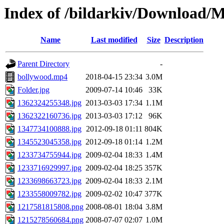
Index of /bildarkiv/Download/
Name
Last modified
Size
Description
Parent Directory
-
bollywood.mp4
2018-04-15 23:34
3.0M
Folder.jpg
2009-07-14 10:46
33K
1362324255348.jpg
2013-03-03 17:34
1.1M
1362322160736.jpg
2013-03-03 17:12
96K
1347734100888.jpg
2012-09-18 01:11
804K
1345523045358.jpg
2012-09-18 01:14
1.2M
1233734755944.jpg
2009-02-04 18:33
1.4M
1233716929997.jpg
2009-02-04 18:25
357K
1233698663723.jpg
2009-02-04 18:33
2.1M
1233558009782.jpg
2009-02-02 10:47
377K
1217581815808.png
2008-08-01 18:04
3.8M
1215278560684.png
2008-07-07 02:07
1.0M